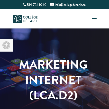
514-731-1040
info@collegedecarie.ca
Open toolbar
MARKETING
INTERNET
(LCA.D2)