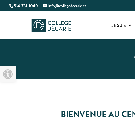
514-731-1040
info@collegedecarie.ca
JE SUIS
Open toolbar
BIENVENUE AU CEN