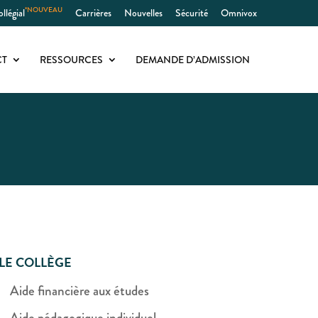
*NOUVEAU
llégial
Carrières
Nouvelles
Sécurité
Omnivox
CT
RESSOURCES
DEMANDE D’ADMISSION
LE COLLÈGE
Aide financière aux études
Aide pédagogique individuel