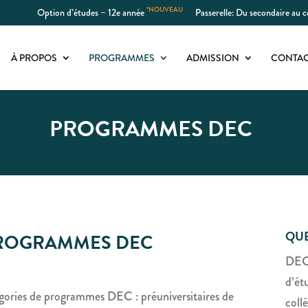
*NOUVEAU
Option d’études – 12e année
Passerelle: Du secondaire au co
À PROPOS
PROGRAMMES
ADMISSION
CONTA
PROGRAMMES DEC
QUE
PROGRAMMES DEC
DEC
d’é
gories de programmes DEC : préuniversitaires de
coll